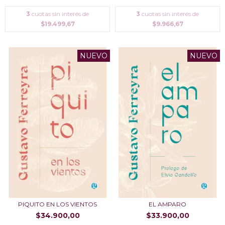
3
cuotas sin interés de
3
cuotas sin interés de
$19.499,67
$9.966,67
NUEVO
NUEVO
PIQUITO EN LOS VIENTOS
EL AMPARO
$34.900,00
$33.900,00