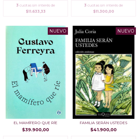
3
cuotas sin interés de
3
cuotas sin interés de
$11.633,33
$11.300,00
NUEVO
NUEVO
EL MAMÍFERO QUE RÍE
FAMILIA SERÁN USTEDES
$39.900,00
$41.900,00