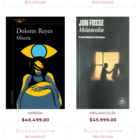
$12.233,00
$13.300,00
MISERIA
MELANCOLÍA
$46.499,00
$45.999,00
3
cuotas sin interés de
3
cuotas sin interés de
$15.499,67
$15.333,00