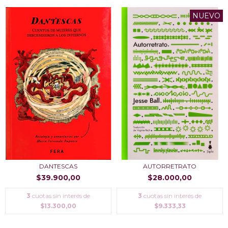
NUEVO
DANTESCAS
AUTORRETRATO
$39.900,00
$28.000,00
3
cuotas sin interés de
3
cuotas sin interés de
$13.300,00
$9.333,33