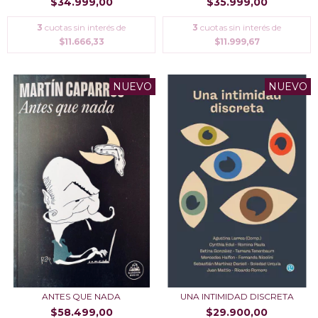
$34.999,00
$35.999,00
3
cuotas sin interés de
3
cuotas sin interés de
$11.666,33
$11.999,67
NUEVO
NUEVO
ANTES QUE NADA
UNA INTIMIDAD DISCRETA
$58.499,00
$29.900,00