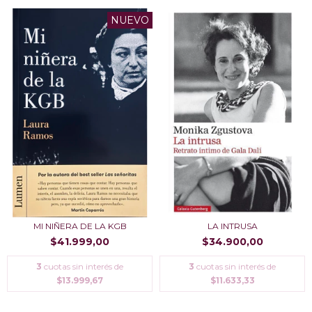
NUEVO
MI NIÑERA DE LA KGB
LA INTRUSA
$41.999,00
$34.900,00
3
cuotas sin interés de
3
cuotas sin interés de
$13.999,67
$11.633,33