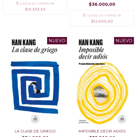
3
cuotas sin interés de
$36.000,00
$13.333,33
3
cuotas sin interés de
$12.000,00
NUEVO
NUEVO
LA CLASE DE GRIEGO
IMPOSIBLE DECIR ADIÓS