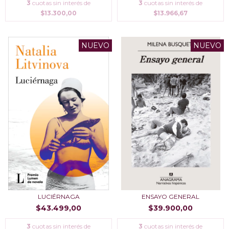
3
cuotas sin interés de
3
cuotas sin interés de
$13.300,00
$13.966,67
NUEVO
NUEVO
LUCIÉRNAGA
ENSAYO GENERAL
$43.499,00
$39.900,00
3
cuotas sin interés de
3
cuotas sin interés de