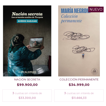
NUEVO
NACIÓN SECRETA
COLECCIÓN PERMANENTE
$99.900,00
$34.999,00
3
cuotas sin interés de
3
cuotas sin interés de
$33.300,00
$11.666,33