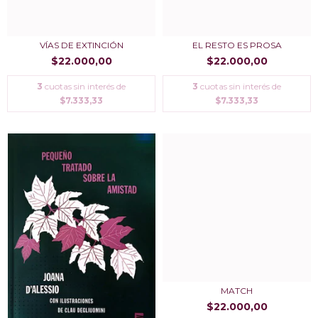
VÍ­AS DE EXTINCIÓN
EL RESTO ES PROSA
$22.000,00
$22.000,00
3
cuotas sin interés de
3
cuotas sin interés de
$7.333,33
$7.333,33
MATCH
$22.000,00