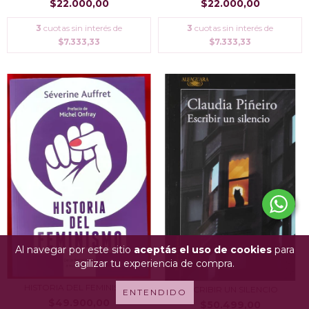
$22.000,00
$22.000,00
3
cuotas sin interés de
3
cuotas sin interés de
$7.333,33
$7.333,33
Al navegar por este sitio
aceptás el uso de cookies
para
agilizar tu experiencia de compra.
HISTORIA DEL FEMINISMO
ESCRIBIR UN SILENCIO
ENTENDIDO
$49.900,00
$50.499,00