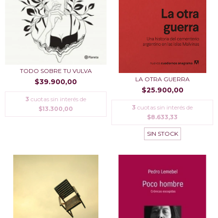
TODO SOBRE TU VULVA
LA OTRA GUERRA
$39.900,00
$25.900,00
3
cuotas sin interés de
3
cuotas sin interés de
$13.300,00
$8.633,33
SIN STOCK