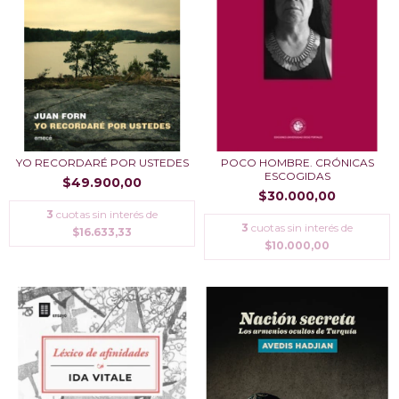
YO RECORDARÉ POR USTEDES
POCO HOMBRE. CRÓNICAS
ESCOGIDAS
$49.900,00
$30.000,00
3
cuotas sin interés de
3
cuotas sin interés de
$16.633,33
$10.000,00