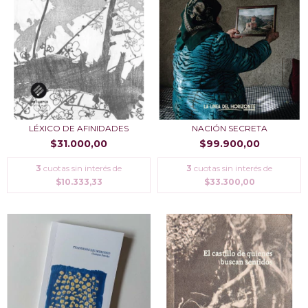
LÉXICO DE AFINIDADES
NACIÓN SECRETA
$31.000,00
$99.900,00
3
cuotas sin interés de
3
cuotas sin interés de
$10.333,33
$33.300,00