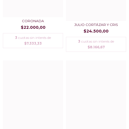
CORONADA
JULIO CORTÁZAR Y CRIS
$22.000,00
$24.500,00
3
cuotas sin interés de
3
cuotas sin interés de
$7.333,33
$8.166,67