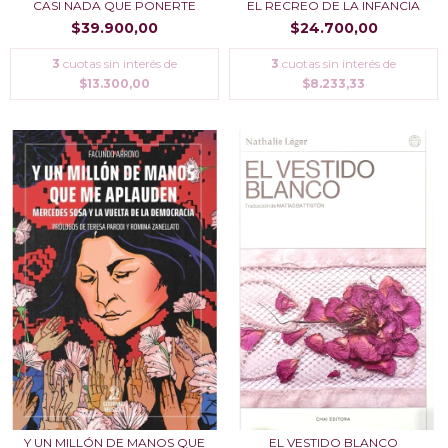
CASI NADA QUE PONERTE
EL RECREO DE LA INFANCIA
$39.900,00
$24.700,00
3
cuotas sin interés de
3
cuotas sin interés de
$13.300,00
$8.233,33
Y UN MILLÓN DE MANOS QUE
EL VESTIDO BLANCO