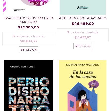
FRAGMENTOS DE UN DISCURSO
ANTE TODO, NO HAGAS DAÑO
AMOROSO
$46.499,00
$32.500,00
3
cuotas sin interés de
3
cuotas sin interés de
$15.499,67
$10.833,33
SIN STOCK
SIN STOCK