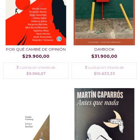
POR QUÉ CAMBIÉ DE OPINIÓN
DAYBOOK
$29.900,00
$31.900,00
3
cuotas sin interés de
3
cuotas sin interés de
$9.966,67
$10.633,33