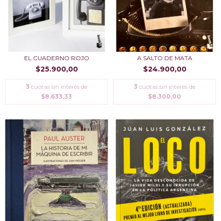
EL CUADERNO ROJO
A SALTO DE MATA
$25.900,00
$24.900,00
3
cuotas sin interés de
3
cuotas sin interés de
$8.633,33
$8.300,00