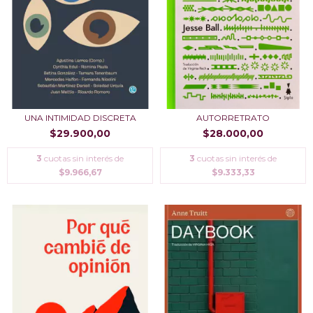
UNA INTIMIDAD DISCRETA
AUTORRETRATO
$29.900,00
$28.000,00
3
cuotas sin interés de
3
cuotas sin interés de
$9.966,67
$9.333,33