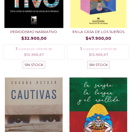
PERIODISMO NARRATIVO
EN LA CASA DE LOS SUEÑOS
$32.900,00
$47.900,00
3
cuotas sin interés de
3
cuotas sin interés de
$10.966,67
$15.966,67
SIN STOCK
SIN STOCK