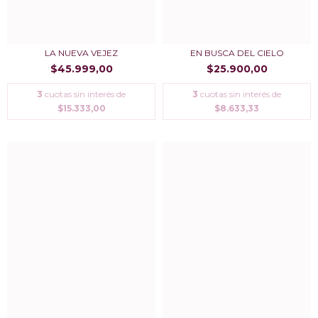
LA NUEVA VEJEZ
EN BUSCA DEL CIELO
$45.999,00
$25.900,00
3
cuotas sin interés de
3
cuotas sin interés de
$15.333,00
$8.633,33