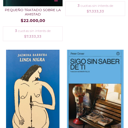
3
cuotas sin interés de
PEQUEÑO TRATADO SOBRE LA
$7.333,33
AMISTAD
$22.000,00
3
cuotas sin interés de
$7.333,33