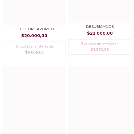
DESUBICADOS
EL COLOR FAVORITO
$22.000,00
$20.000,00
3
cuotas sin interés de
3
cuotas sin interés de
$7.333,33
$6.666,67