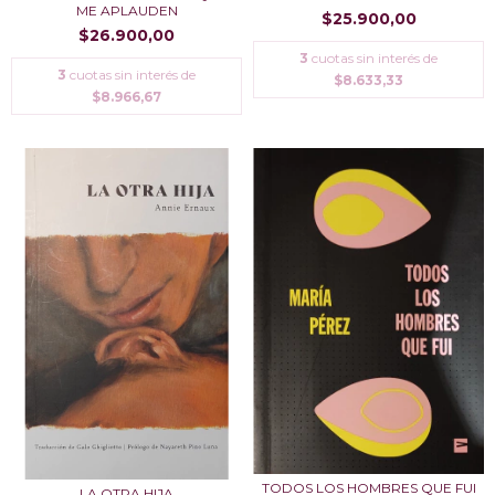
ME APLAUDEN
$25.900,00
$26.900,00
3
cuotas sin interés de
3
cuotas sin interés de
$8.633,33
$8.966,67
TODOS LOS HOMBRES QUE FUI
LA OTRA HIJA