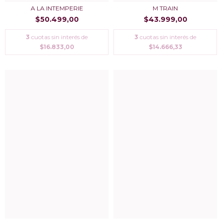
A LA INTEMPERIE
M TRAIN
$50.499,00
$43.999,00
3
cuotas sin interés de
3
cuotas sin interés de
$16.833,00
$14.666,33