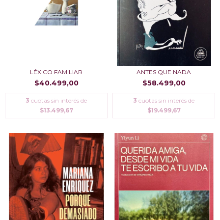
LÉXICO FAMILIAR
ANTES QUE NADA
$40.499,00
$58.499,00
3
cuotas sin interés de
3
cuotas sin interés de
$13.499,67
$19.499,67