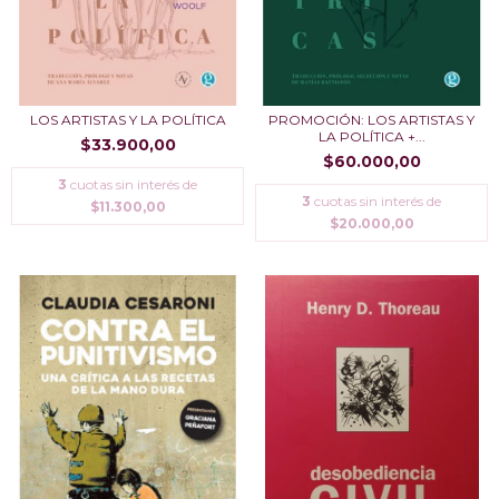
LOS ARTISTAS Y LA POLÍTICA
PROMOCIÓN: LOS ARTISTAS Y
LA POLÍ­TICA +...
$33.900,00
$60.000,00
3
cuotas sin interés de
3
cuotas sin interés de
$11.300,00
$20.000,00