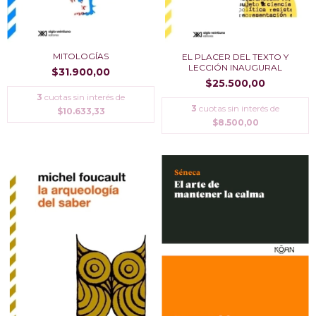
MITOLOGÍ­AS
EL PLACER DEL TEXTO Y
LECCIÓN INAUGURAL
$31.900,00
$25.500,00
3
cuotas sin interés de
3
cuotas sin interés de
$10.633,33
$8.500,00