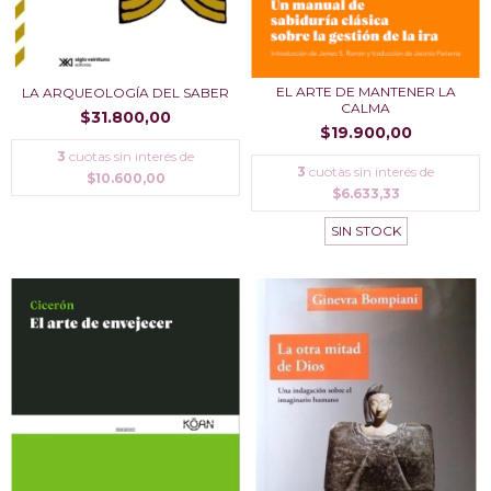
EL ARTE DE MANTENER LA
LA ARQUEOLOGÍ­A DEL SABER
CALMA
$31.800,00
$19.900,00
3
cuotas sin interés de
3
cuotas sin interés de
$10.600,00
$6.633,33
SIN STOCK