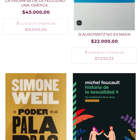
LA PROMESA DE LA FELICIDAD.
UNA CRÃ­TICA...
$45.000,00
3
cuotas sin interés de
$15.000,00
SI AUSCHWITZ NO ES NADA
$22.000,00
3
cuotas sin interés de
$7.333,33