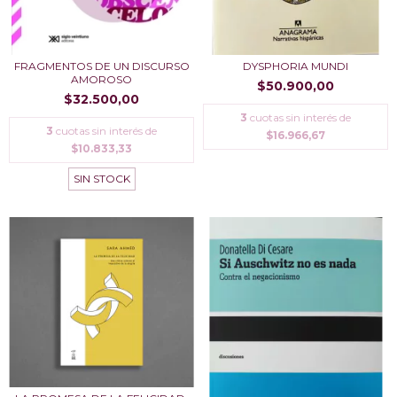
FRAGMENTOS DE UN DISCURSO
DYSPHORIA MUNDI
AMOROSO
$50.900,00
$32.500,00
3
cuotas sin interés de
3
cuotas sin interés de
$16.966,67
$10.833,33
SIN STOCK