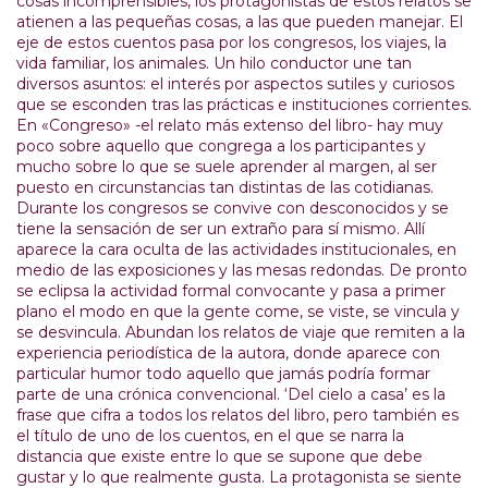
cosas incomprensibles, los protagonistas de estos relatos se
atienen a las pequeñas cosas, a las que pueden manejar. El
eje de estos cuentos pasa por los congresos, los viajes, la
vida familiar, los animales. Un hilo conductor une tan
diversos asuntos: el interés por aspectos sutiles y curiosos
que se esconden tras las prácticas e instituciones corrientes.
En «Congreso» -el relato más extenso del libro- hay muy
poco sobre aquello que congrega a los participantes y
mucho sobre lo que se suele aprender al margen, al ser
puesto en circunstancias tan distintas de las cotidianas.
Durante los congresos se convive con desconocidos y se
tiene la sensación de ser un extraño para sí mismo. Allí
aparece la cara oculta de las actividades institucionales, en
medio de las exposiciones y las mesas redondas. De pronto
se eclipsa la actividad formal convocante y pasa a primer
plano el modo en que la gente come, se viste, se vincula y
se desvincula. Abundan los relatos de viaje que remiten a la
experiencia periodística de la autora, donde aparece con
particular humor todo aquello que jamás podría formar
parte de una crónica convencional. ‘Del cielo a casa’ es la
frase que cifra a todos los relatos del libro, pero también es
el título de uno de los cuentos, en el que se narra la
distancia que existe entre lo que se supone que debe
gustar y lo que realmente gusta. La protagonista se siente