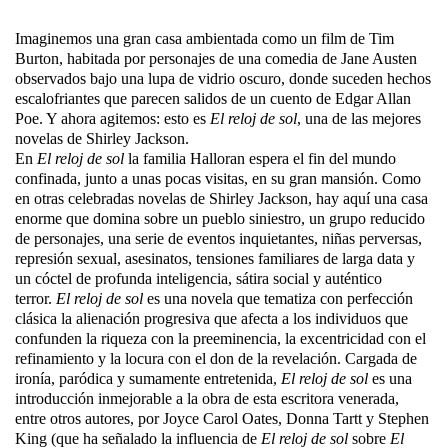
Imaginemos una gran casa ambientada como un film de Tim
Burton, habitada por personajes de una comedia de Jane Austen
observados bajo una lupa de vidrio oscuro, donde suceden hechos
escalofriantes que parecen salidos de un cuento de Edgar Allan
Poe. Y ahora agitemos: esto es
El reloj de sol
, una de las mejores
novelas de Shirley Jackson.
En
El reloj de sol
la familia Halloran espera el fin del mundo
confinada, junto a unas pocas visitas, en su gran mansión. Como
en otras celebradas novelas de Shirley Jackson, hay aquí una casa
enorme que domina sobre un pueblo siniestro, un grupo reducido
de personajes, una serie de eventos inquietantes, niñas perversas,
represión sexual, asesinatos, tensiones familiares de larga data y
un cóctel de profunda inteligencia, sátira social y auténtico
terror.
El reloj de sol
es una novela que tematiza con perfección
clásica la alienación progresiva que afecta a los individuos que
confunden la riqueza con la preeminencia, la excentricidad con el
refinamiento y la locura con el don de la revelación. Cargada de
ironía, paródica y sumamente entretenida,
El reloj de sol
es una
introducción inmejorable a la obra de esta escritora venerada,
entre otros autores, por Joyce Carol Oates, Donna Tartt y Stephen
King (que ha señalado la influencia de
El reloj de sol
sobre
El