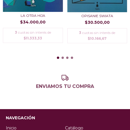
LA OTRA HIJA
OPISANIE SWIATA
$34.000,00
$30.500,00
3
cuotas sin interés de
3
cuotas sin interés de
$11.333,33
$10.166,67
ENVIAMOS TU COMPRA
NAVEGACIÓN
Inicio
Catálogo