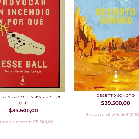
DESIERTO SONORO
ROVOCAR UN INCENDIO Y POR
$39.500,00
QUÉ
$34.500,00
3
cuotas sin interés de
$13.16
otas sin interés de
$11.500,00