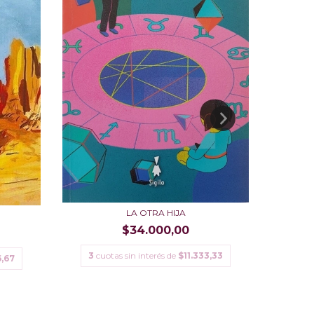
LA OTRA HIJA
$34.000,00
3
cuotas sin interés de
$11.333,33
3
cu
6,67