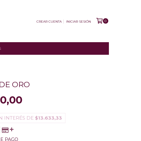
0
CREAR CUENTA
INICIAR SESIÓN
S
 DE ORO
0,00
N INTERÉS DE
$13.633,33
DE PAGO