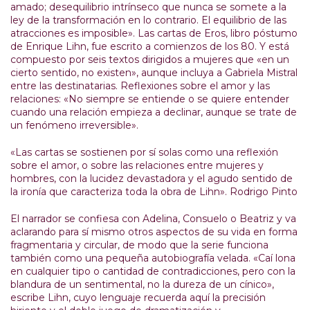
amado; desequilibrio intrínseco que nunca se somete a la
ley de la transformación en lo contrario. El equilibrio de las
atracciones es imposible». Las cartas de Eros, libro póstumo
de Enrique Lihn, fue escrito a comienzos de los 80. Y está
compuesto por seis textos dirigidos a mujeres que «en un
cierto sentido, no existen», aunque incluya a Gabriela Mistral
entre las destinatarias. Reflexiones sobre el amor y las
relaciones: «No siempre se entiende o se quiere entender
cuando una relación empieza a declinar, aunque se trate de
un fenómeno irreversible».
«Las cartas se sostienen por sí solas como una reflexión
sobre el amor, o sobre las relaciones entre mujeres y
hombres, con la lucidez devasta­dora y el agudo sentido de
la ironía que caracteriza toda la obra de Lihn». Rodrigo Pinto
El narrador se confiesa con Adelina, Consuelo o Beatriz y va
aclarando para sí mismo otros aspectos de su vida en forma
fragmentaria y circular, de modo que la serie funciona
también como una pequeña autobiografía velada. «Caí lona
en cual­quier tipo o cantidad de contradicciones, pero con la
blandura de un sentimental, no la dureza de un cínico»,
escribe Lihn, cuyo lenguaje recuer­da aquí la precisión