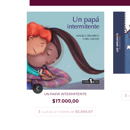
UN PAPÁ INTERMITENTE
3
c
$17.000,00
3,33
3
cuotas sin interés de
$5.666,67