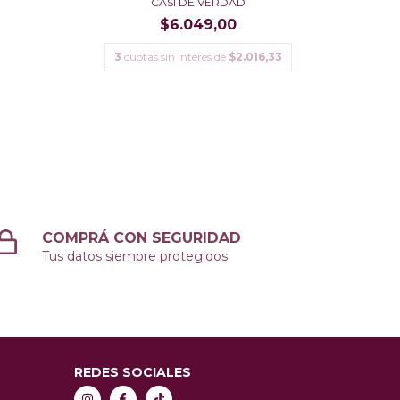
CASI DE VERDAD
3
cu
$6.049,00
3
cuotas sin interés de
$2.016,33
COMPRÁ CON SEGURIDAD
Tus datos siempre protegidos
REDES SOCIALES