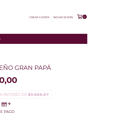
0
CREAR CUENTA
INICIAR SESIÓN
S
EÑO GRAN PAPÁ
0,00
N INTERÉS DE
$9.666,67
DE PAGO