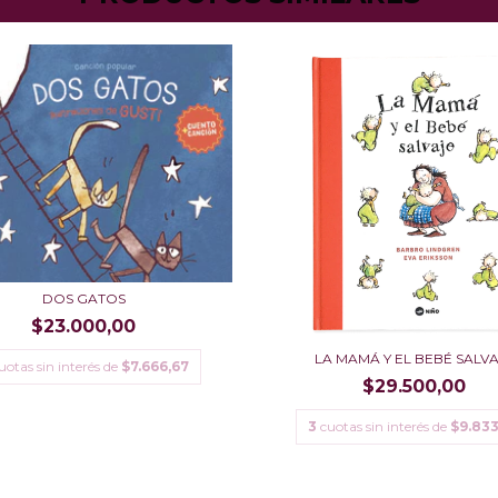
DOS GATOS
$23.000,00
LA MAMÁ Y EL BEBÉ SALV
uotas sin interés de
$7.666,67
$29.500,00
3
cuotas sin interés de
$9.833