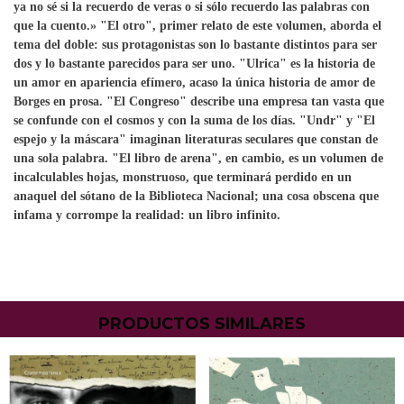
ya no sé si la recuerdo de veras o si sólo recuerdo las palabras con
que la cuento.»
"El otro"
, primer relato de este volumen, aborda el
tema del doble: sus protagonistas son lo bastante distintos para ser
dos y lo bastante parecidos para ser uno.
"Ulrica"
es la historia de
un amor en apariencia efímero, acaso la única historia de amor de
Borges en prosa.
"El Congreso"
describe una empresa tan vasta que
se confunde con el cosmos y con la suma de los días.
"Undr"
y "
El
espejo y la máscara"
imaginan literaturas seculares que constan de
una sola palabra.
"El libro de arena"
, en cambio, es un volumen de
incalculables hojas, monstruoso, que terminará perdido en un
anaquel del sótano de la Biblioteca Nacional; una cosa obscena que
infama y corrompe la realidad: un libro infinito.
PRODUCTOS SIMILARES