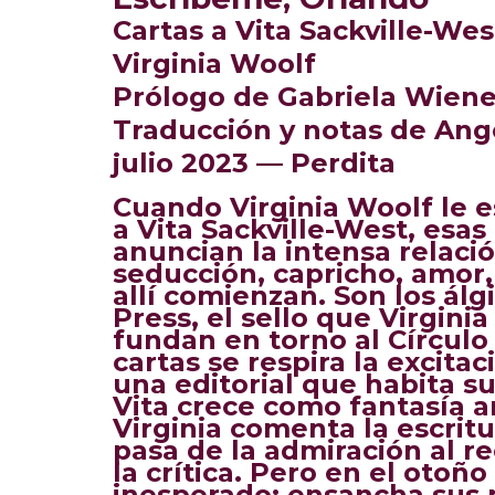
Cartas a
Vita Sackville-Wes
Virginia Woolf
Prólogo de
Gabriela Wiene
Traducción y notas de
Ang
julio 2023 —
Perdita
Cuando Virginia Woolf le e
a Vita Sackville-West, esas
anuncian la intensa relaci
seducción, capricho, amor,
allí comienzan. Son los ál
Press, el sello que Virgini
fundan en torno al Círcul
cartas se respira la excita
una editorial que habita s
Vita crece como fantasía am
Virginia comenta la escritu
pasa de la admiración al re
la crítica. Pero en el otoñ
inesperado: ensancha sus p