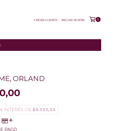
0
CREAR CUENTA
INICIAR SESIÓN
S
EME, ORLAND
0,00
N INTERÉS DE
$9.333,33
DE PAGO