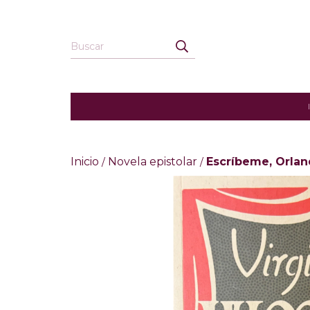
Inicio
Novela epistolar
Escrí­beme, Orla
/
/