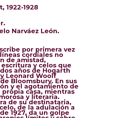
t
, 1922-1928
r.
elo Narváez León.
scribe por primera vez
 líneas cordiales no
ón de amistad,
 escritura y celos que
gidos años de Hogarth
a y Leonard Woolf
o de Bloomsbury.
En sus
ción y el agotamiento de
u propia casa, mientras
orosa y literaria.
ra de su destinataria,
celo, de la adulación a
o de 1927, da un golpe
ropios límites y sobre