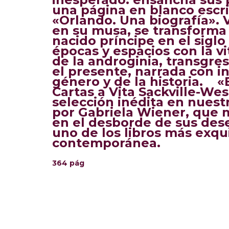
una página en blanco esc
«Orlando. U
na biografía». 
en su musa, se transforma e
nacido príncipe en el siglo
épocas y espacios con la vi
de la androginia, transgre
el presente, narrada con 
género y de la historia. «
Cartas a Vita Sackville-Wes
selección inédita en nuest
por Gabriela Wiener, que m
en el desborde de sus des
uno de los libros más exqui
contemporánea.
364 pág