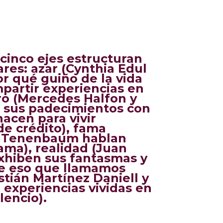
 cinco ejes estructuran
ares:
azar
(Cynthia Edul
r qué guiño de la vida
partir experiencias en
ro (Mercedes Halfon y
 sus padecimientos con
hacen para vivir
de crédito), fama
a Tenenbaum hablan
fama), realidad (Juan
xhiben sus fantasmas y
de eso que llamamos
astián Martínez Daniell y
experiencias vividas en
ilencio).