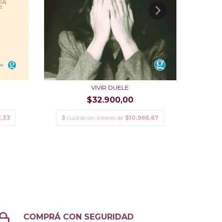
VIVIR DUELE
$32.900,00
3
cu
3
cuotas sin interés de
$10.966,67
3,33
COMPRÁ CON SEGURIDAD