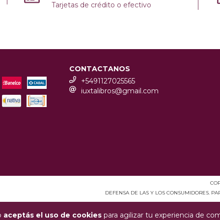
Tarjetas de crédito o efectivo
CONTACTANOS
+5491127025565
iuxtalibros@gmail.com
COP
DEFENSA DE LAS Y LOS CONSUMIDORES. P
io
aceptás el uso de cookies
para agilizar tu experiencia de co