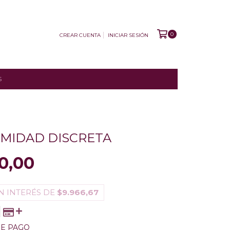
0
CREAR CUENTA
INICIAR SESIÓN
S
IMIDAD DISCRETA
0,00
N INTERÉS DE
$9.966,67
DE PAGO