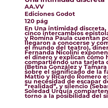
AA.VV
Ediciones Godot
120 pág
En Una intimidad discreta
,
cinco intercambios epistol
y Romina Paula cuentan po
llegaron a conocerse y com
el mundo del teatro), dine
Fernanda Nicolini exponen
el dinero y explican cómo 
compartiendo una tarjeta 
(Betina González y Tamar
sobre el significado de la 
Mattio y Ricardo Romero e
su necesidad de escapar 
“realidad”, y silencio (Seb
Soledad Urquía comparten 
torno a la posibilidad del s