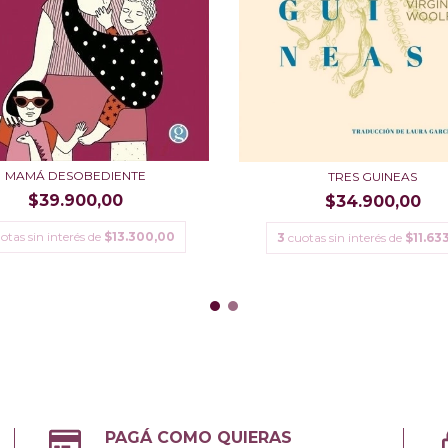
MAMÁ DESOBEDIENTE
TRES GUINEAS
$39.900,00
$34.900,00
otas sin interés de
$13.300,00
3
cuotas sin interés de
$11.63
PAGÁ COMO QUIERAS