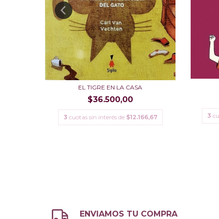
EL TIGRE EN LA CASA
$36.500,00
3
cu
6,67
3
cuotas sin interés de
$12.166,67
ENVIAMOS TU COMPRA