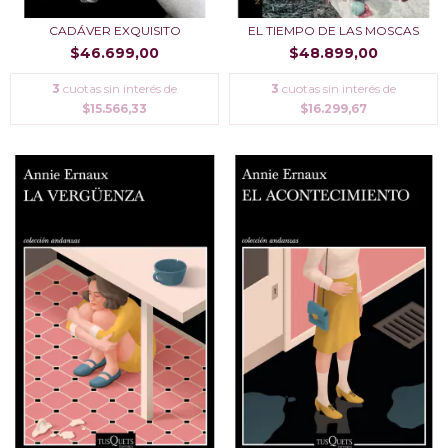
CADÁVER EXQUISITO
EL TIEMPO DE LAS MOSCAS
$46.699,00
$48.899,00
3
cuotas sin interés de
3
cuotas sin interés de
$15.566,33
$16.299,67